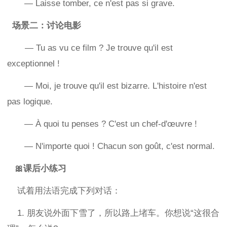
— Laisse tomber, ce n'est pas si grave.
场景二：讨论电影
— Tu as vu ce film ? Je trouve qu'il est
exceptionnel !
— Moi, je trouve qu'il est bizarre. L'histoire n'est
pas logique.
— À quoi tu penses ? C'est un chef-d'œuvre !
— N'importe quoi ! Chacun son goût, c'est normal.
🎀课后小练习
试着用法语完成下列对话：
1. 朋友说外面下雪了，所以路上堵车。你想说“这很合